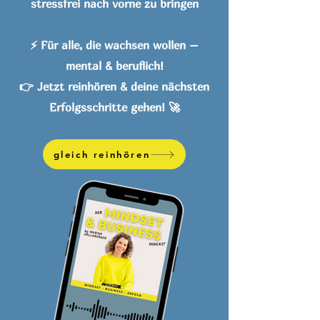
stressfrei nach vorne zu bringen
⚡ Für alle, die wachsen wollen –
mental & beruflich!
👉 Jetzt reinhören & deine nächsten
Erfolgsschritte gehen! 🚀
gleich reinhören