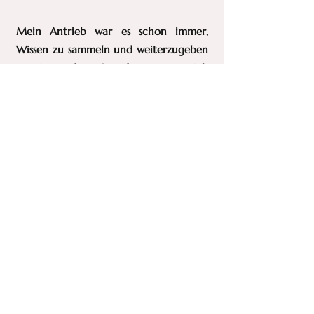
Mein Antrieb war es schon immer,
Wissen zu sammeln und weiterzugeben
– einer der Gründe, warum ich
Moderatorin geworden bin. Und
genau das erfüllt mich: Zu wissen, dass
die Geschichten und Impulse aus
meinem Podcast dich auf deinem Weg
unterstützen, dir neue Perspektiven
eröffnen und dich in deiner
persönlichen und beruflichen
Entwicklung weiterbringen!