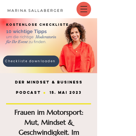
kostenlose checkliste
10 wichtige Tipps
um die richtige
Moderatorin
für Ihr Event
zu finden.
Checkliste downloaden
Der MINDset & BUSINESS
.
Podcast
15. Mai 2023
Frauen im Motorsport:
Mut, Mindset &
Geschwindigkeit. Im