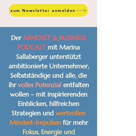
zum Newsletter anmelden
Der
MINDSET & BUSINESS
PODCAST
mit Marina
Sallaberger unterstützt
ambitionierte Unternehmer,
Selbstständige und alle, die
ihr
volles Potenzial
entfalten
wollen – mit inspirierenden
Einblicken, hilfreichen
Strategien und
wertvollen
Mindset-Impulsen
für mehr
Fokus, Energie und