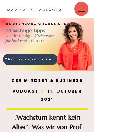
kostenlose checkliste
10 wichtige Tipps
um die richtige
Moderatorin
für Ihr Event
zu finden.
Checkliste downloaden
Der MINDset & BUSINESS
.
Podcast
11. Oktober
2021
„Wachstum kennt kein
Alter“: Was wir von Prof.