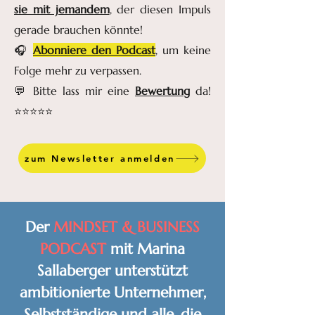
sie mit jemandem
, der diesen Impuls
gerade brauchen könnte!
🎧
Abonniere den Podcast
, um keine
Folge mehr zu verpassen.
💬 Bitte lass mir eine
Bewertung
da!
⭐️⭐️⭐️⭐️⭐️
zum Newsletter anmelden
Der
MINDSET & BUSINESS
PODCAST
mit Marina
Sallaberger unterstützt
ambitionierte Unternehmer,
Selbstständige und alle, die