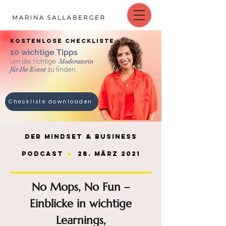
kostenlose checkliste
10 wichtige Tipps
um die richtige
Moderatorin
für Ihr Event
zu finden.
Checkliste downloaden
Der MINDset & BUSINESS
.
Podcast
28. März 2021
No Mops, No Fun –
Einblicke in wichtige
Learnings,