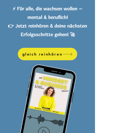
⚡ Für alle, die wachsen wollen –
mental & beruflich!
👉 Jetzt reinhören & deine nächsten
Erfolgsschritte gehen! 🚀
gleich reinhören